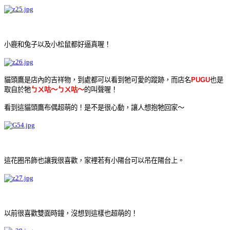
小鹿和兔子以及小松鼠都好逼真喔！
貓頭鷹是店內的吉祥物，到處都可以看到牠可愛的蹤跡，而店名
PUGU
也是
取自於牠
ㄅㄨ咕～ㄅㄨ咕～
的叫聲喔！
看到這貓頭鷹布偶超萌的！
是不是很心動，讓人想抱牠回家～
這花圈吊飾也讓我很喜歡，家裡若有小陽台可以吊在陽台上
。
以前很喜歡雙面時鐘，沒想到這樣也超萌的！