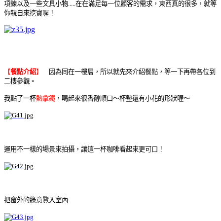
項鍊以及一些文具小物.....在在滿足每一位顧客的需求，東西真的很多，就等
你親自來挖寶喔！
【
餐點介紹
】
因為同在一樓層，所以就先來介紹餐點，等一下再帶各位到
二樓參觀
。
我點了一杯
熱拿鐵
，喝起來很香醇順口～杯墊還有小花的形狀喔～
運用不一樣的場景來拍攝，讓這一杯咖啡看起來更可口！
把窗外的綠意覽入室內