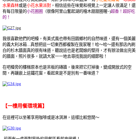
水果森林
或是
小花水果派對
，
相信這些在味覺和視覺上一定讓人很滿足！
還
有每日限量的
小花圈圈
（很像阿里山奮起湖的檜木甜甜圈喔~)
超香！超好吃
的！
我很喜歡他們的吧檯，有美式風也帶有田園鄉村的自然味道，還有一個美麗
的義大利冰箱....真想把這一切東西都複製在我家喔！哈～哈～
還有那店內刷
白的杉木牆面真的很有味道，聽說這也是老闆娘的堅持，才有辦法做出完美
的牆面，照片很多，就請大家一一地去尋找我說的細節啦！
在吧檯旁的樓梯原本也是呆板的磚牆，後來把它打掉後，變成開放式的空
間，再鑲嵌上這鐵花窗，看起來是不是別有一番味道？
【
一樓用餐環境篇
】
在這裡可以坐著享用咖啡或是冰淇淋，這樣比較悠閒～
前面有一處面對窗外的用餐區看起來很棒！