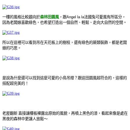
一樓的風格比較趨向於
森林田園風
，跟
Angel la la法國兔可愛風
有所區分，
因為老闆娘喜歡綠色，也希望打造出一個自然
、
輕鬆
、
走向大自然的空間
。
所以在這裡可以看到吊在天花板上的樹枝，還有綠色的蕨類裝飾，都是老闆
娘的巧思
。
是說為什麼還可以找到這麼可愛的小鳥吊燈？跟這田園風超符合的，這樣的
搭配超完美的！
老屋翻新 直接讓樓板裸露出原始的風貌，再噴上黑色的漆，看起來像是處在
黑夜的森林中更讓人放鬆～