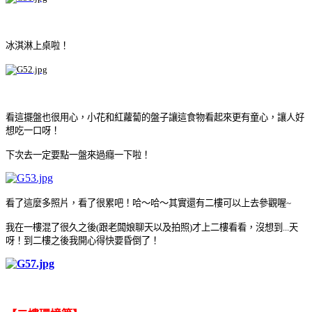
冰淇淋上桌啦！
看這擺盤也很用心，小花和紅蘿蔔的盤子讓這食物看起來更有童心，讓人好
想吃一口呀！
下次去一定要點一盤來過癮一下啦！
看了這麼多照片，看了很累吧！哈～哈～其實還有二樓可以上去參觀喔~
我在一樓混了很久之後(跟老闆娘聊天以及拍照)才上二樓看看，沒想到...天
呀！到二樓之後我開心得快要昏倒了！