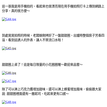
這一張我是用手機拍的，看起來也很漂亮
現在用手機拍照打卡上傳到網路上
分享，真的很方便～
到處晃晃拍照的時候，老闆娘剛烤好了一盤甜甜圈，出爐時整個房子芳香四
溢，看到這誘人的外表，讓人不禁流口水啦！
甜甜圈上桌了！這是每日限量的小花圈圈喔～歡迎來品嘗～
除了可以淋上巧克力醬增加甜味，還可以淋上蜂蜜增加風味，偷偷跟大家
說: 甜甜圈裡面還有一層起司，吃起來更有口感～