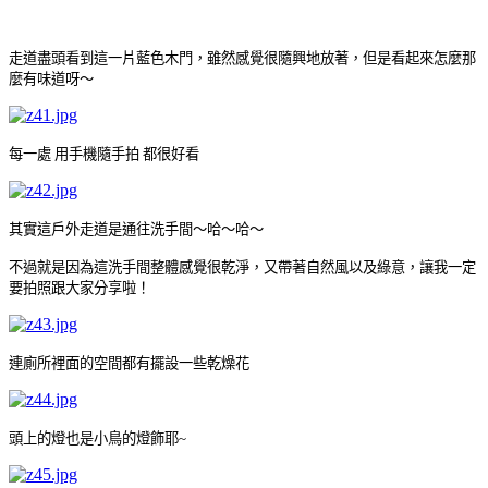
走道盡頭看到這一片藍色木門，雖然感覺很隨興地放著，但是看起來怎麼那
麼有味道呀～
每一處 用手機隨手拍 都很好看
其實這戶外走道是通往洗手間～哈～哈～
不過就是因為這洗手間整體感覺很乾淨，又帶著自然風以及綠意，讓我一定
要拍照跟大家分享啦！
連廁所裡面的空間都有擺設一些乾燥花
頭上的燈也是小鳥的燈飾耶~