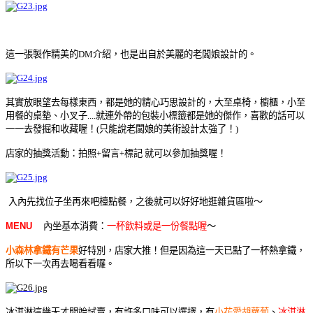
這一張製作精美的DM介紹，也是出自於美麗的老闆娘設計的
。
其實放眼望去每樣東西，都是她的精心巧思設計的，大至桌椅，櫥櫃，小至
用餐的桌墊
、
小叉子....就連外帶的包裝小標籤都是她的傑作，喜歡的話可以
一一去發掘和收藏喔！(只能說老闆娘的美術設計太強了！)
店家的抽獎活動：拍照+留言+標記 就可以參加抽獎喔！
入內先找位子坐再來吧檯點餐，之後就可以好好地逛雜貨區啦～
MENU
內坐基本消費：
一杯飲料或是一份餐點喔
～
小森林拿鐵有芒果
好特別，店家大推！但是因為這一天已點了一杯熱拿鐵，
所以下一次再去喝看看囉
。
冰淇淋這幾天才開始試賣，有許多口味可以選擇，有
小花愛胡蘿蔔
、
冰淇淋