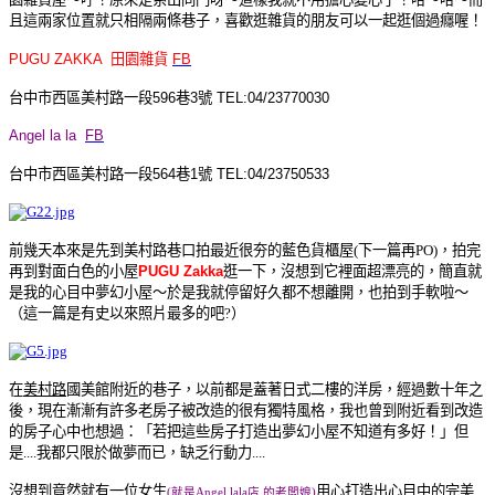
且
這兩家位置就只相隔兩條巷子，喜歡逛雜貨的朋友可以一起逛個過癮喔！
PUGU ZAKKA 田園雜貨
FB
台中市西區美村路一段596巷3號 TEL:04/23770030
Angel la la
FB
台中市西區美村路一段564巷1號 TEL:04/23750533
前幾天本來是先到美村路巷口拍最近很夯的藍色貨櫃屋(下一篇再PO)，拍完
再到對面白色的小屋
PUGU Zakka
逛一下，沒想到它裡面超漂亮的，簡直就
是我的心目中夢幻小屋
～於是我就停留好久都不想離開，也拍到手軟啦～
（這一篇是有史以來照片最多的吧?）
在
美村路
國美館附近的巷子，以前都是蓋著日式二樓的洋房，經過數十年之
後，現在漸漸有許多老房子被改造的很有獨特風格，我也曾到附近看到改造
的房子心中也想過：
「
若把這些房子打造出夢幻小屋不知道有多好！
」
但
是....我都只限於做夢而已，缺乏行動力....
沒想到竟然就有一位女生
用心打造出心目中的完美
(就是Angel lala店 的老闆娘)