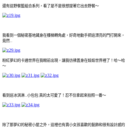
還有這野餐籃組合系列，看了是不是很想提著它出去野餐～
我看到一個秘密基地藏身在樓梯轉角處，好奇地動手把這漂亮的門打開來，
竟然...
粉紅夢幻的卡通世界在我眼前出現，讓我彷彿置身在娃娃世界裡了！哈～哈
～
看到這冰淇淋...小包包 真的太可愛了！忍不住拿起來拍照一番～
除了那夢幻的秘密小屋之外，這裡也有賣小女孩喜歡的髮飾和很有設計感的