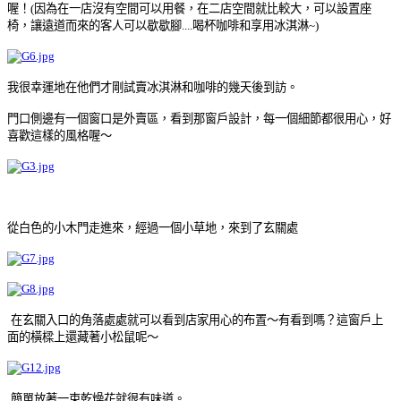
喔！
(
因為在一店沒有空間可以用餐，
在二店空間就比較大，可以設置座
椅，讓遠道而來的客人可以歇歇腳....喝杯咖啡和享用冰淇淋~
)
我很幸運地在他們才剛試賣冰淇淋和咖啡的幾天後到訪
。
門口側邊有一個窗口是外賣區，看到那窗戶設計，每一個細節都很用心，好
喜歡這樣的風格喔～
從白色的小木門走進來，經過一個小草地，來到了玄關處
在玄關入口的角落處處就可以看到店家用心的布置～
有看到嗎？這窗戶上
面的橫樑上還藏著小松鼠呢～
簡單放著一束乾燥花就很有味道
。