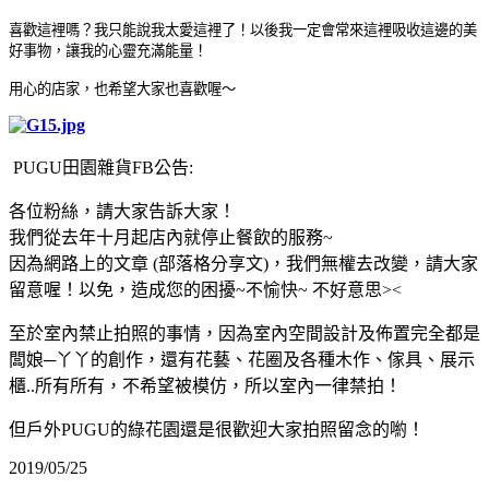
喜歡這裡嗎？我只能說我太愛這裡了！以後我一定會常來這裡吸收這邊的美
好事物，讓我的心靈充滿能量！
用心的店家，也希望大家也喜歡喔～
PUGU田園雜貨FB公告:
各位粉絲，請大家告訴大家！
我們從去年十月起店內就停止餐飲的服務~
因為網路上的文章 (部落格分享文)，我們無權去改變，請大家
留意喔！以免，造成您的困擾~不愉快~ 不好意思><
至於室內禁止拍照的事情，因為室內空間設計及佈置完全都是
闆娘─丫丫的創作，還有花藝、花圈及各種木作、傢具、展示
櫃..所有所有，不希望被模仿，所以室內一律禁拍！
但戶外PUGU的綠花園還是很歡迎大家拍照留念的喲！
2019/05/25