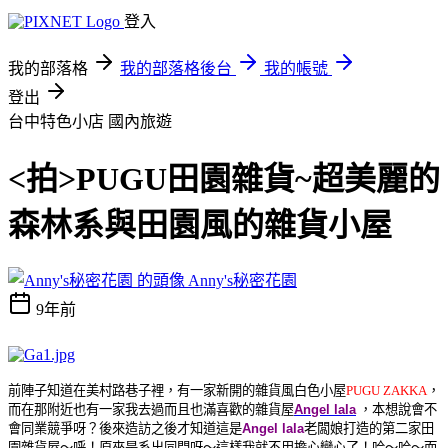
登入
我的部落格
我的部落格後台
我的帳號
登出
台中特色小店
國內旅遊
<拍>PUGU田園雜貨~超美麗的
森林系與田園風的雜貨小屋
Anny's秘密花園
9年前
前陣子知道在美村路巷子裡，有一家新開的雜貨風白色小屋
PUGU ZAKKA
，
而在那附近也有一家
我去過而且也滿喜歡的雜貨屋
Angel lala
，本想說會不
會同業競爭呀？
後來造訪之後才知道這是
Angel lala
老闆娘打造的第二家田
園雜貨屋～
呼！原來是系出同門呀～這樣我就不用擔心變心了！哈～哈～
而