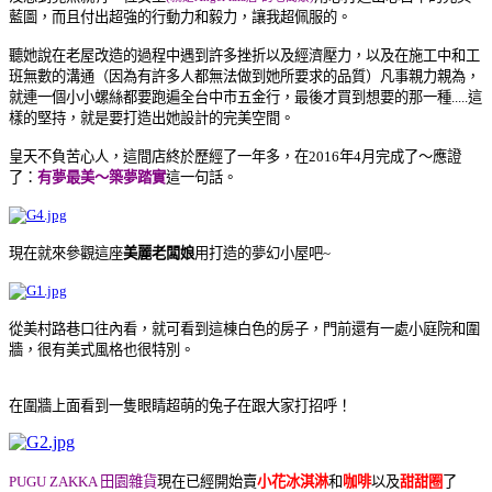
藍圖，而且
付出超強的行動力和毅力，讓我超佩服的
。
聽她說
在老屋改造的
過程中遇到
許多挫折以及經濟壓力，以及在施工中和
工
班
無數的溝通（因為有許多人都無法做到她所要求的品質）
凡事親力親為，
就連一個小小螺絲都要跑遍全台中市五金行，最後才買到想要的那一種.....這
樣的堅持，就是要打造出她設計的完美空間
。
皇天不負苦心人，這間店終於歷經了一年多，在2016年4月完成了
～應證
了：
有夢最美～築夢踏實
這一句話
。
現在就來參觀這座
美麗老闆娘
用
打造的夢幻小屋吧~
從美村路巷口往內看，就可看到這棟白色的房子，門前還有一處小庭院和圍
牆，很有美式風格也很特別
。
在圍牆上面看到一隻眼睛超萌的兔子在跟大家打招呼！
PUGU ZAKKA 田園雜貨
現在已經開始賣
小花冰淇淋
和
咖啡
以及
甜甜圈
了