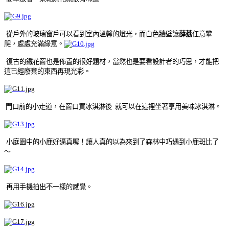
從戶外的玻璃窗戶可以看到室內溫馨的燈光，而白色牆壁讓
薛荔
任意攀
爬，處處充滿綠意
。
復古的鐵花窗也是佈置的很好題材，當然也是要看設計者的巧思，才能把
這已經廢棄的東西再現光彩
。
門口前的小走道，在窗口買冰淇淋後 就可以在這裡坐著享用美味冰淇淋
。
小庭
園中的小鹿好逼真喔！讓人真的以為來到了森林中巧遇到小鹿斑比了
～
再用手機拍出不一樣的感覺
。