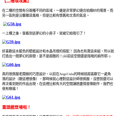
【
二樓環境篇
】
在二樓的空間有分兩種不同的區域，一邊是非常夢幻適合拍婚紗的場景，而
另一區則是沿襲雜貨風格，但是比較有懷舊和文青的氣息
。
一上樓之後，我看到這夢幻的小房子，就被它給吸引了！
好喜歡這水藍色的壁紙設計和水晶吊燈的搭配！
因為也有賣這床組，所以就
打造出一間夢幻的房間，是不是超酷的！(以前這空間還是陰暗的廁所耶~)
真的很佩服老闆娘的巧思設計，以前在Angel lala
的時候就超喜歡它一處角
落的設計（跟這裡很像），那時候就心裡對這設計師很佩服，沒想到還可以
再次看到她的作品出現，在這裡比較有大的空間讓她盡情發揮創作，我們也
很有眼福！
重頭戲登場啦！