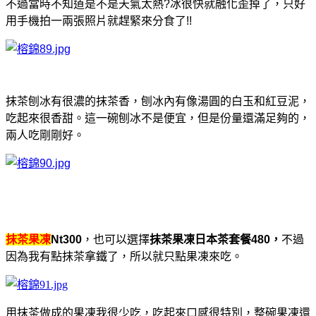
不過當時不知道是不是天氣太熱?冰很快就融化歪掉了，只好
用手機拍一兩張照片就趕緊來分食了!!
抹茶刨冰有很濃的抹茶香，刨冰內有像湯圓的白玉和紅豆泥，
吃起來很香甜。這一碗刨冰不是便宜，但是份量還滿足夠的，
兩人吃剛剛好。
抹茶果凍
Nt300
，也可以選擇
抹茶果凍日本茶套餐480，
不過
因為我有點抹茶拿鐵了，所以就只點果凍來吃。
用抹茶做成的果凍我很少吃，吃起來口感很特別，整碗果凍還