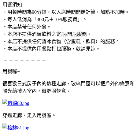
用餐須知
・用餐時間為90分鐘，以入席時間開始計算，加點不加時。
・每人低消為「300元＋10%服務費」。
・本店禁帶任何外食。
・本店不提供酒類飲料之寄瓶/開瓶服務。
・本店不提供任何暫冰食物（含蛋糕、飲料）的服務。
・本店不提供內用餐點打包服務，敬請見諒。
.....................................
用餐囉~
很喜歡日式房子內的這種走廊，玻璃門窗可以把戶外的綠意和
陽光給攬入室內，很舒服愜意。
穿過走廊，走入用餐區。