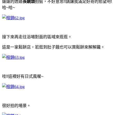
遠遠的透過
長鏡頭
拍偷，不好意思!!請讓我滿足好奇的慾望吧!
哈~哈~
接下來再走往浴場對面的區域來逛逛。
這是一家鬆餅店，若逛到肚子餓也可以買鬆餅來解解饞。
哇!!這裡好有日式風喔~
很好拍的場景。