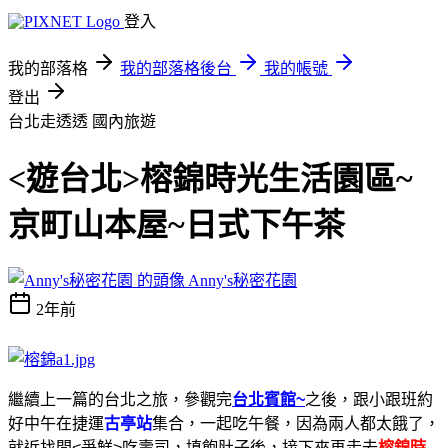
登入
我的部落格
我的部落格後台
我的帳號
登出
台北走透透
國內旅遊
<遊台北>榕錦時光生活園區~
京町山本屋~日式下午茶
Anny's秘密花園
2年前
繼續上一篇的台北之旅，參觀完
台北賓館~
之後，跟小跟班約
好
中午
在捷運
古亭站
集合，一起吃午餐，因為兩人都太餓了，
就近找間<爭鮮>吃壽司，填飽肚子後，接下來再走去
榕錦時