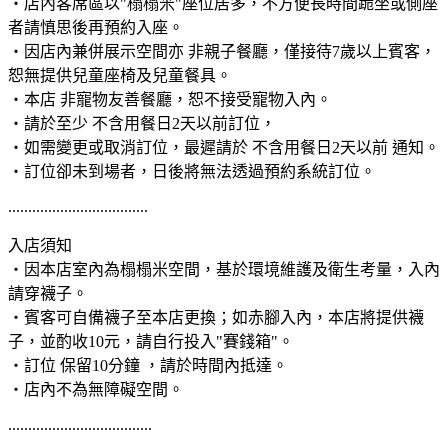
・店內客席區以"榻榻米"座位居多，不方便長時間跪坐或側座
者請慎思後再預約入座。
・因店內兼併展示空間亦 非親子餐廳，僅接待7歲以上賓客，
恕無提供兒童座椅及兒童餐具。
・本店 非寵物友善餐廳，恕不接受寵物入內。
・請於至少 不含用餐日2天以前訂位，
・如需變更或取消訂位，最遲請於 不含用餐日2天以前 通知。
・訂位卻未到場者，日後將無法透過預約系統訂位。
...................................
入店須知
・因本店室內為榻榻米空間，基於環境維護及衛生考量，入內
請穿襪子。
・賓客可自備襪子至本店更換；如赤腳入內，本店將提供襪
子，並酌收10元，請自行投入"賽錢箱"。
・訂位 保留10分鐘 ，請於時間內抵達。
・店內不為無障礙空間。
....................................