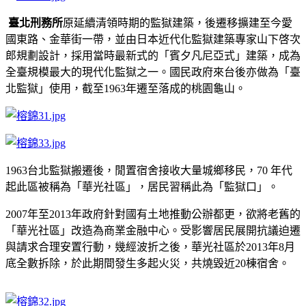
臺北刑務所
原延續清領時期的監獄建築，後遷移擴建至今愛
國東路、金華街一帶，並由日本近代化監獄建築專家山下啓次
郎規劃設計，採用當時最新式的「賓夕凡尼亞式」建築，成為
全臺規模最大的現代化監獄之一。國民政府來台後亦做為「臺
北監獄」使用，截至1963年遷至落成的桃園龜山。
1963台北監獄搬遷後，閒置宿舍接收大量城鄉移民，70 年代
起此區被稱為「華光社區」，居民習稱此為「監獄口」。
2007年至2013年政府針對國有土地推動公辦都更，欲將老舊的
「華光社區」改造為商業金融中心。受影響居民展開抗議迫遷
與請求合理安置行動，幾經波折之後，華光社區於2013年8月
底全數拆除，於此期間發生多起火災，共燒毀近20棟宿舍。