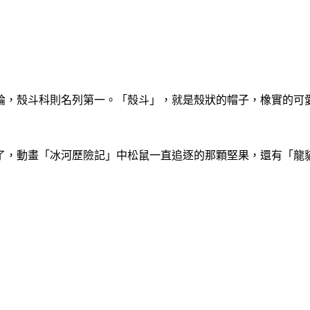
論，殼斗科則名列第一。「殼斗」，就是殼狀的帽子，橡實的可
了，動畫「冰河歷險記」中松鼠一直追逐的那顆堅果，還有「龍