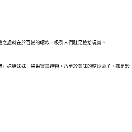
愛之處就在於百變的帽款，吸引人們駐足撿拾玩賞。
貓」送給妹妹一袋果實當禮物，乃至於美味的糖炒栗子，都是殼