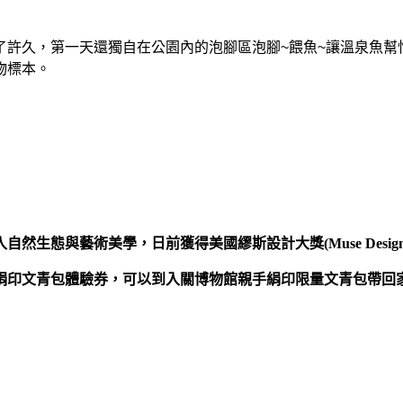
了許久，第一天還獨自在公園內的泡腳區泡腳~餵魚~讓溫泉魚幫
物標本。
與藝術美學，日前獲得美國繆斯設計大獎(Muse Design A
絹印文青包體驗券，可以到入關博物館親手絹印限量文青包帶回