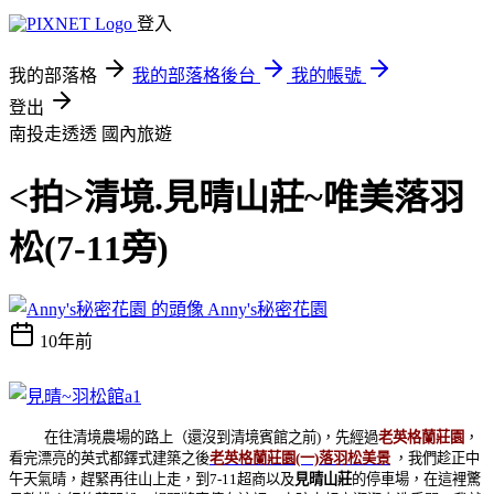
登入
我的部落格
我的部落格後台
我的帳號
登出
南投走透透
國內旅遊
<拍>清境.見晴山莊~唯美落羽
松(7-11旁)
Anny's秘密花園
10年前
在往清境農場的路上（還沒到清境賓館之前)，先經過
老英格蘭莊園
，
看完漂亮的英式都鐸式建築之後
老英格蘭莊園(一)落羽松美景
，我們趁正中
午天氣晴，趕緊再往山上走，到7-11超商以及
見晴山莊
的停車場，在這裡驚