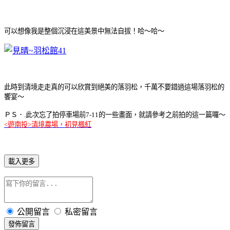
可以想像我是整個沉浸在這美景中無法自拔！哈～哈～
此時到清境走走真的可以欣賞到絕美的落羽松，千萬不要錯過這場落羽松的
饗宴～
ＰＳ．.此次忘了拍停車場前7-11的一些畫面，就請參考之前拍的這一篇囉～
<遊南投>清境農場，初見楓紅
載入更多
公開留言
私密留言
發佈留言