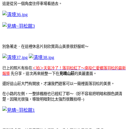
這是從另一個角度往停車場看過去
。
別急著走．在這裡休息片刻欣賞高山美景很舒服呢～
已上的照片有些在
＜拍＞天氣冷了！落羽松紅了～南投仁愛鄉落羽松的最新
報導
先分享，
這次再來統整一下在
見晴山莊
的美麗畫面
。
還好這山莊大門有開放，才讓我們遊客可以一窺裡面落羽松的美景
。
在小路的左側，一整排楓樹也已經紅了耶～（好不容易把明暗和顏色調清
楚，因陽光很強，導致明暗對比太強烈很難拍呀~)