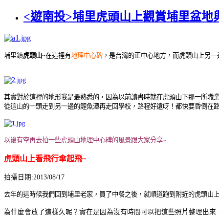
<遊南投>埔里虎頭山上觀賞埔里盆地
埔里鎮
虎頭山~
在這裡有
地理中心碑
，是台灣的正中心地方，而虎頭山上另一
其實對於這裡的地形我是最熟悉的，因為以前讀書時就在虎頭山下那一所職
從這山的一頭走到另一邊的鯉魚潭再走回學校，路程好遠呀！都快要昏倒在
以後有空再去拍一些虎頭山地理中心碑的風景跟大家分享~
虎頭山上看飛行傘起飛~
拍攝日期:2013/08/17
去年的這時候我們回到埔里老家，買了中餐之後，就順道跑到附近的虎頭山
為什麼會放了這樣久呢？實在是因為沒有時間可以把這些照片整理出來，又