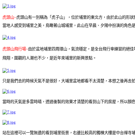
虎頭山~
虎頭山有一別稱為「虎子山」，位於
埔里
的東北方，由於此山的形狀
當地人感受到
埔里
之美，鳥瞰著山城
埔里
，此山在早晨、夕陽中扮演的角色是
虎頭山飛行場~
由於盆地
埔里
四周環山，氣流穩定，是全台飛行傘練習的絕佳
飛翔，圍觀的人潮也不少，是近年來
埔里
的新興景點。
只是我們去的時候天氣不是很好，大埔里盆地都看不太清楚，本想之後再去拍
當時的天氣是多雲時晴，透過後製的效果才清楚的看到山下的房屋，所以顏
站在這裡可以一覽無遺的看到埔里街景，右邊比較高的獨棟大樓是中台禪寺