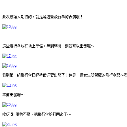
此次最讓人期待的，就是等這些飛行傘的表演啦！
這些飛行傘放在地上準備，等到時機一到就可以出發囉～
看到第一組飛行傘已經準備好要出發了！這是一個女生所駕馭的飛行傘耶～
準備出發囉～
唉呀呀!!風勢不對，把飛行傘給打回來了～