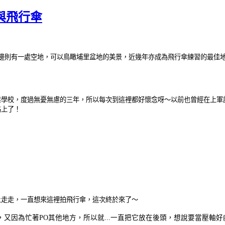
與飛行傘
邊則有一處空地，可以鳥瞰埔里盆地的美景，近幾年亦成為飛行傘練習的最佳
業學校，度過無憂無慮的三年，所以每次到這裡都好懷念呀～以前也曾經在上軍
路上了！
上走走，一直想來這裡拍飛行傘，這次終於來了～
因為忙著PO其他地方，所以就...一直把它放在後頭，想說要當壓軸好戲