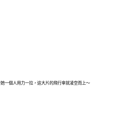
看她一個人用力一拉，這大片的飛行傘就凌空而上～