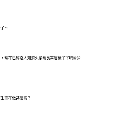
少了～
盒，現在已經沒人知道火柴盒長甚麼樣子了吧＠＠
寫生而在做甚麼呢？