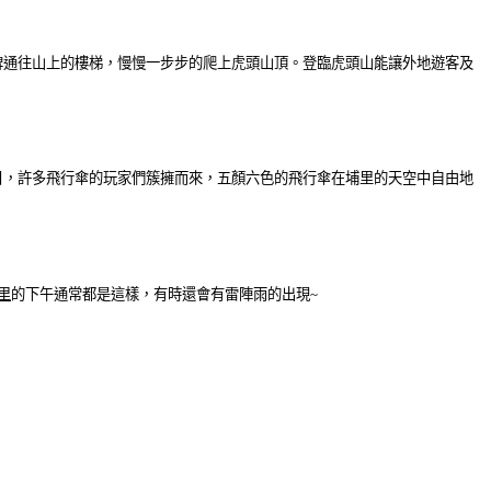
碑通往山上的樓梯，慢慢一步步的爬上虎頭山頂。登臨虎頭山能讓外地遊客及
日，許多飛行傘的玩家們簇擁而來，五顏六色的飛行傘在
埔里
的天空中自由地
里
的下午通常都是這樣，有時還會有雷陣雨的出現~