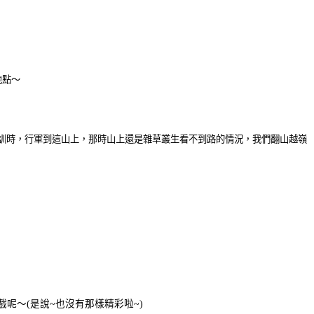
地點～
訓時，行軍到這山上，那時山上還是雜草叢生看不到路的情況，我們翻山越嶺
呢～(是說~也沒有那樣精彩啦~)