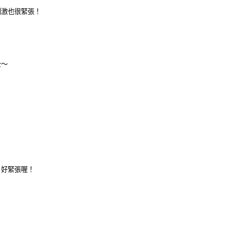
刺激也很緊張！
全～
！
！好緊張喔！