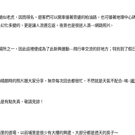
酷似老虎，因而得名。遊客們可以開車循著旁邊的柏油路，也可循著地理中心
幻化多變的，更是讓人流連忘返。夜景也是很迷人滴~
<網路照片>
場所之一，因此這裡便成為了此新興運動—飛行傘交流的好地方；特別到了假
晴朗時的照片跟大家分享，無奈每次回去都很忙，不然就是天氣不配合~唉~
埔
色是有點失真，敬請見諒！
埔里的道場，以前埔里是很少有大樓的興建，大部分都是透天的房子～