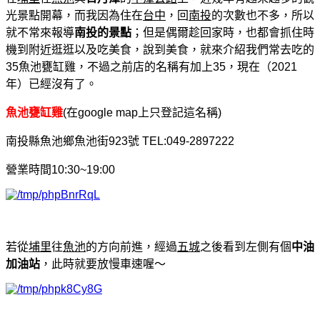
光景點開幕，而我因為住在
台中
，回
南投
的次數也不多，所以
就不常來報導
南投的景點
；但是偶爾趁回家時，也都會抓住時
機到附近逛逛以及吃美食，說到美食，就來介紹我們常去吃的
35魚池甕缸雞，不過之前店的名稱有加上35，現在（2021
年）已經沒有了。
魚池甕缸雞
(在google map上只登記這名稱)
南投縣魚池鄉魚池街923號 TEL:049-2897222
營業時間10:30~19:00
若從
埔里
往
魚池
的方向前進，經過
五城
之後看到左側有個
中油
加油站
，此時就要放慢車速喔～