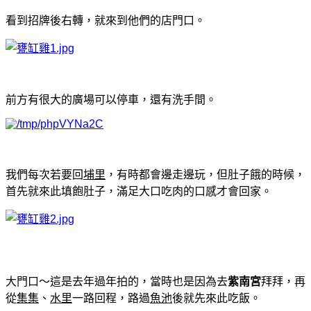
看到招牌後右轉，就來到他們的店門口。
前方有很大的廣場可以停車，還有洗手間。
我們每次若要回
埔里
，有時都會邊走邊玩，但肚子餓的時候，
首先就來此填飽肚子，滿足大口吃肉的口感才會回家。
大門口～這是去年過年拍的，當時也是因為去
紫南宮
拜拜，再
從
集集
、
水里
一路回程，路過
魚池
後就先來此吃飯。