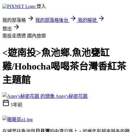
登入
我的部落格
我的部落格後台
我的帳號
登出
南投走透透
國內旅遊
<遊南投>魚池鄉.魚池甕缸
雞/Hohocha喝喝茶台灣香紅茶
主題館
Anny's秘密花園
5年前
在
埔里
往
魚池
與
日月潭
的
中潭公路
上，近幾年有越來越多的觀