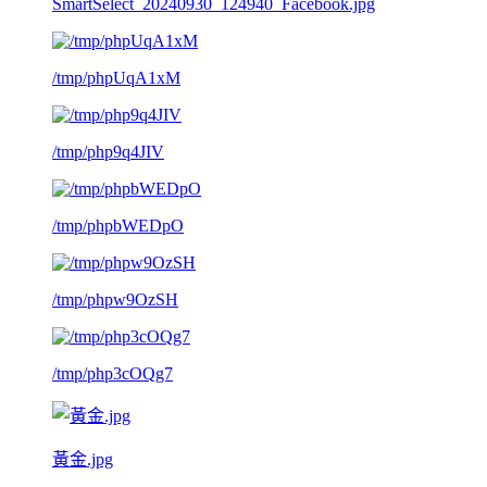
SmartSelect_20240930_124940_Facebook.jpg
/tmp/phpUqA1xM
/tmp/php9q4JIV
/tmp/phpbWEDpO
/tmp/phpw9OzSH
/tmp/php3cOQg7
黃金.jpg