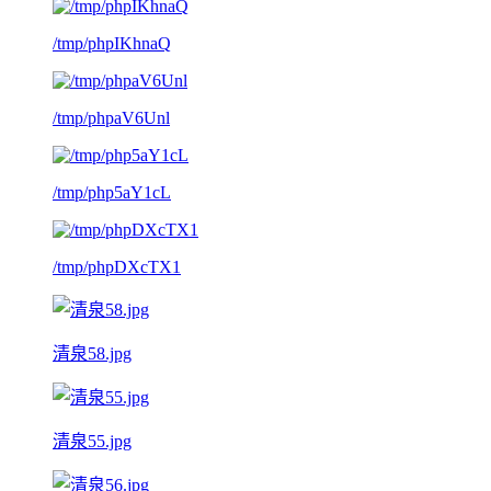
/tmp/phpIKhnaQ
/tmp/phpaV6Unl
/tmp/php5aY1cL
/tmp/phpDXcTX1
清泉58.jpg
清泉55.jpg