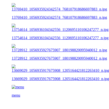
13769410_1056935924342574_768107918686697883_n.jpg
13754614_1056936104342556_1120695110106247277_n.jpg
13728912_1056935927675907_180198820095940012_n.jpg
13669029_1056935917675908_1205164421812263410_n.jpg
menu