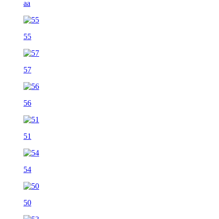
aa
55
57
56
51
54
50