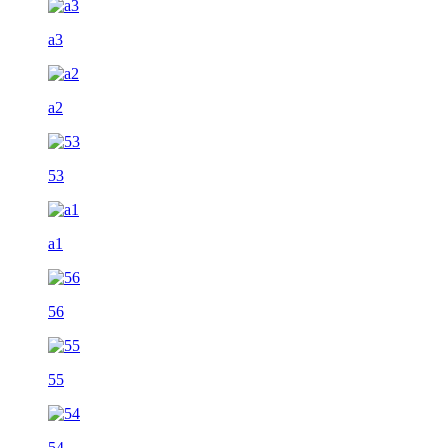
a3
a2
53
a1
56
55
54