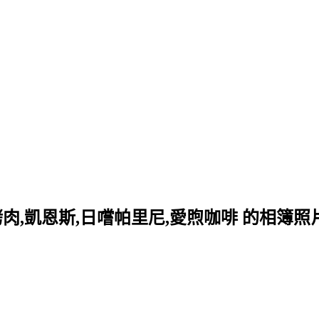
肉,凱恩斯,日嚐帕里尼,愛煦咖啡 的相簿照