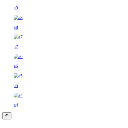
a9
a8
a7
a6
a5
a4