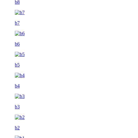
b8
b7
b6
b5
b4
b3
b2