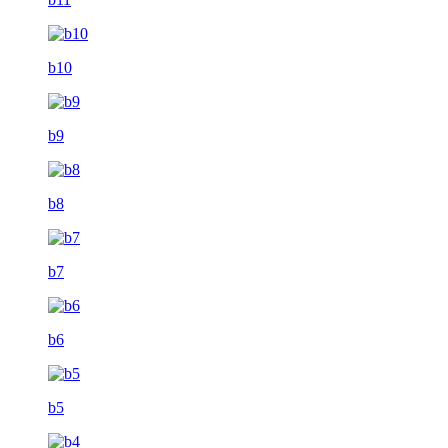
b10
b9
b8
b7
b6
b5