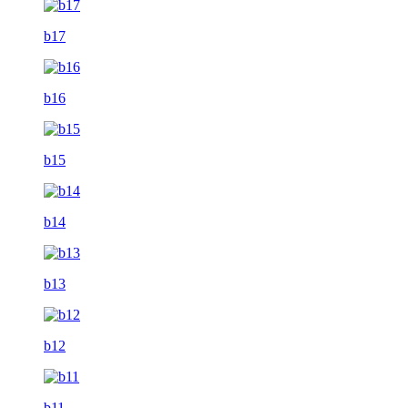
b17
b16
b15
b14
b13
b12
b11