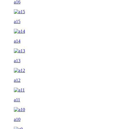
a16
a15
a14
a13
a12
a11
a10