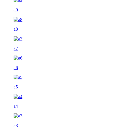
a9
a8
a7
a6
a5
a4
a3