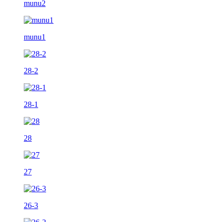
munu2
munu1
28-2
28-1
28
27
26-3